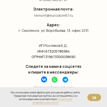
Электронная почта:
remont@eurodom67.ru
Адрес:
г. Смоленск, ул. Воробьева, 13, офис 2131
ИП Росляков Е.Д.,
ИНН 673205786984
ОГРНИП 319673300038690
Следите за нами в соцсетях
и пишите в мессенджеры:
Политика конфиденциальности
Мы используем cookie-файлы для улучшения работы сайта.
Согласие на обработку данных
Продолжая пользоваться сайтом, вы соглашаетесь с их
ОК
использованием в соответствии
с Политикой
конфиденциальности
© 2015-2025 eurodom67.ru Внутренняя отделка под ключ