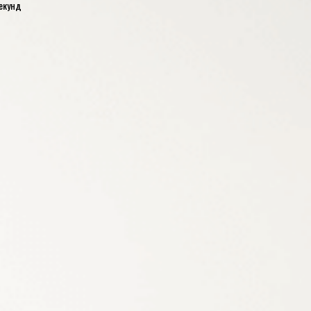
екунд